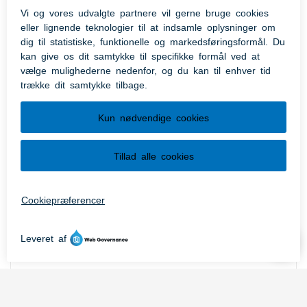
Whistleblowerordning
Folketinget har vedtaget lov om
beskyttelse af whistleblowere. Loven træder
i kraft den 17. december 2021.
Om hjemmesiden
Digital post
E-mail henvendelser
Privatlivspolitik og cookies
Sikker post