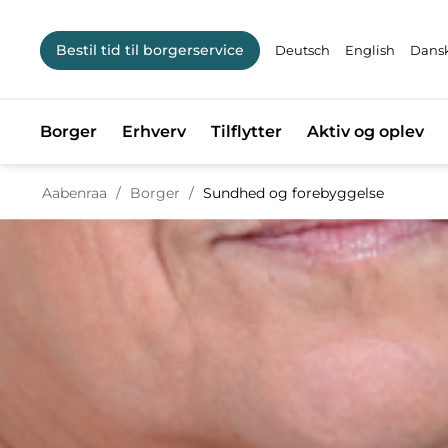
Bestil tid til borgerservice
Deutsch
English
Dansk
Borger
Erhverv
Tilflytter
Aktiv og oplev
Tilbage til
Aabenraa
/
Borger
/
Sundhed og forebyggelse