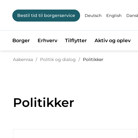
Bestil tid til borgerservice
Deutsch
English
Dansk
Borger
Erhverv
Tilflytter
Aktiv og oplev
Tilbage til
Aabenraa
/
Politik og dialog
/
Politikker
Politikker