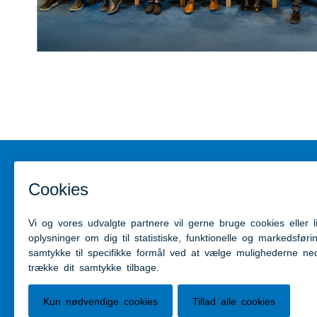
Kontakt
Genveje
Aabenraa Kommune
Kontakt 
Skelbækvej 2
Presseru
6200 Aabenraa
Tilgængel
Tlf: 7376 7676
Mail:
post@aabenraa.dk
CVR.nr.: 29189854