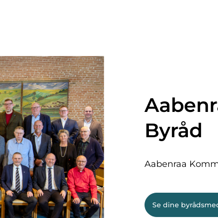
Aaben
Byråd
Aabenraa Kommu
Se dine byrådsm