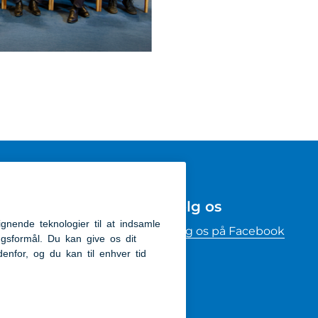
Følg os
kommunen
Følg os på Facebook
m
ighedserklæring