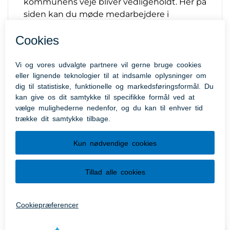
kommunens veje bliver vedligeholdt. Her på
siden kan du møde medarbejdere i
kommunen, som fortæller om deres
funktion og ikke mindst deres daglige
arbejdsopgave, så I på den måde kan blive
klogere på, hvordan det er at arbejde for
Aabenraa Kommune.
Videospots om Aabenraa Kommune
som arbejdsplads
Læs mere om Videospots om Aabenraa
Kommune som arbejdsplads i Aabenraa
Kommune her.