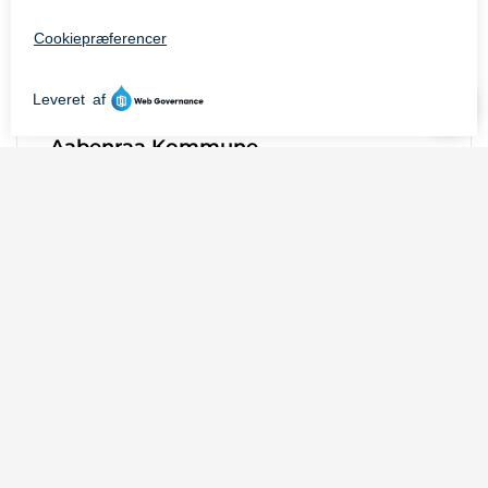
udvikling
Turismepolitisk Redegørelse for
Aabenraa Kommune
Den Turismepolitiske Redegørelse beskriver
Aabenraa Kommunes sammenhængende
turismepolitiske overvejelser for udvikling
og planlægning af den fremtidige turisme i
kommunen. Turismepolitisk Redegørelse er
politisk godkendt november 2025.
Genveje