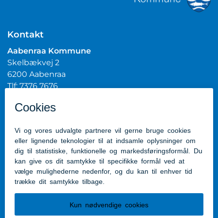
Kontakt
Aabenraa Kommune
Skelbækvej 2
6200 Aabenraa
Tlf: 7376 7676
Mail:
post@aabenraa.dk
CVR.nr.: 29189854
Genveje
Kontakt kommunen
Presserum
Tilgængelighedserklæring
Følg os