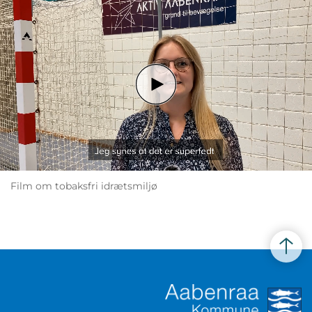
Film om tobaksfri idrætsmiljø