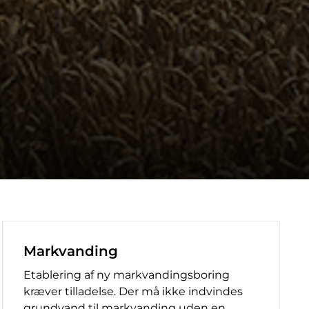
Markvanding
Etablering af ny markvandingsboring
kræver tilladelse. Der må ikke indvindes
grundvand til markvanding uden en