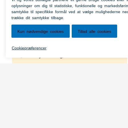
Genveje
Farligt affald
Akutte oversvømmelser
Hobbylandbrug
Strategi for bæredygtig udvikling