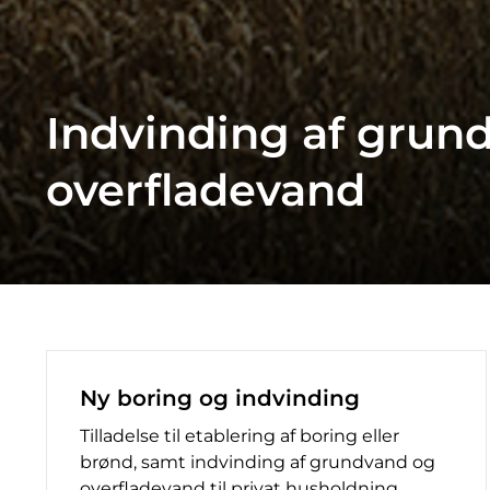
Indvinding af grun
overfladevand
Ny boring og indvinding
Tilladelse til etablering af boring eller
brønd, samt indvinding af grundvand og
overfladevand til privat husholdning,