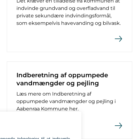
Det kræver en tilladelse fra kommunen at
indvinde grundvand og overfladvand til
private sekundære indvindingsformål,
som eksempelvis havevanding og bilvask.
Indberetning af oppumpede
vandmængder og pejling
Læs mere om Indberetning af
oppumpede vandmængder og pejling i
Aabenraa Kommune her.