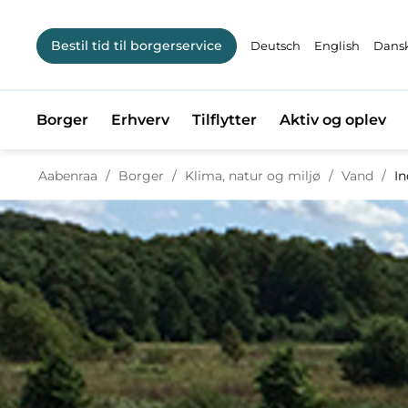
Bestil tid til borgerservice
Deutsch
English
Dansk
Borger
Erhverv
Tilflytter
Aktiv og oplev
Tilbage til
Aabenraa
/
Borger
/
Klima, natur og miljø
/
Vand
/
In