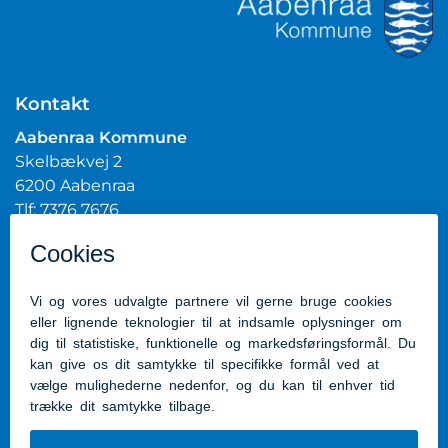
Kontakt
Aabenraa Kommune
Skelbækvej 2
6200 Aabenraa
Tlf: 7376 7676
Mail:
post@aabenraa.dk
CVR.nr.: 29189854
Genveje
Kontakt kommunen
Presserum
Tilgængelighedserklæring