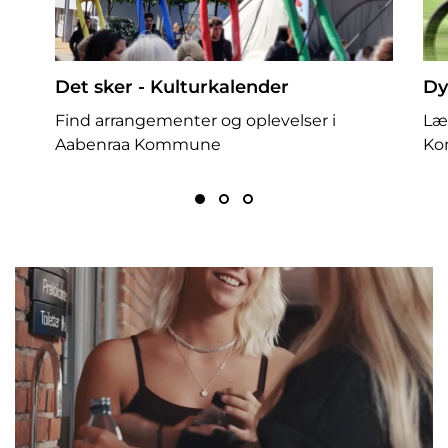
Det sker - Kulturkalender
Dy
Find arrangementer og oplevelser i
Læ
Aabenraa Kommune
Ko