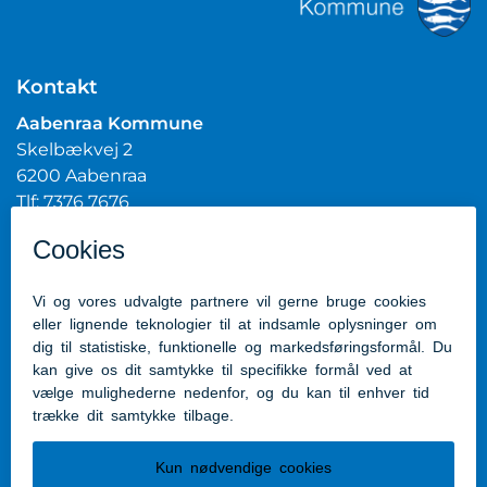
Kontakt
Aabenraa Kommune
Skelbækvej 2
6200 Aabenraa
Tlf: 7376 7676
Mail:
post@aabenraa.dk
CVR.nr.: 29189854
Genveje
Kontakt kommunen
Presserum
Tilgængelighedserklæring