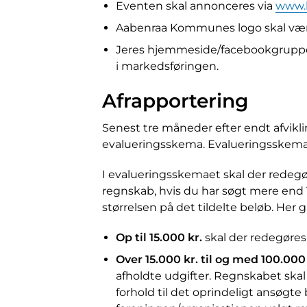
Eventen skal annonceres via
www.
Aabenraa Kommunes logo skal vær
Jeres hjemmeside/facebookgruppe
i markedsføringen.
Afrapportering
Senest tre måneder efter endt afvikl
evalueringsskema. Evalueringsskemae
I evalueringsskemaet skal der redegø
regnskab, hvis du har søgt mere end 1
størrelsen på det tildelte beløb. Her 
Op til 15.000 kr.
skal der redegøres 
Over 15.000 kr. til og med 100.000
afholdte udgifter. Regnskabet skal 
forhold til det oprindeligt ansøgt