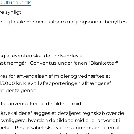
kultunaut.dk
e synligt
 og lokale medier skal som udgangspunkt benyttes
ing af eventen skal der indsendes et
t fremgår i Conventus under fanen "Blanketter".
res for anvendelsen af midler og vedhæftes et
5.000 kr. Krav til afrapporteringen afhænger af
gælder følgende:
for anvendelsen af de tildelte midler.
 kr.
skal der aflægges et detaljeret regnskab over de
synliggøre, hvordan de tildelte midler er anvendt i
e beløb. Regnskabet skal være gennemgået af en af