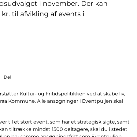
tidsudvalget i november. Der kan
r. til afvikling af events i
Del
tøtter Kultur- og Fritidspolitikken ved at skabe liv,
nraa Kommune. Alle ansøgninger i Eventpuljen skal
ver til et stort event, som har et strategisk sigte, samt
kan tiltrække mindst 1500 deltagere, skal du i stedet
Puljen har samme ansøgningsfrist som Eventpuljen.