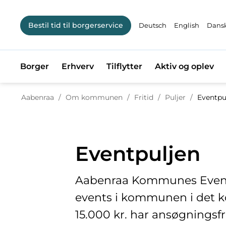
Bestil tid til borgerservice
Deutsch
English
Dansk
Borger
Erhverv
Tilflytter
Aktiv og oplev
Tilbage til
Aabenraa
/
Om kommunen
/
Fritid
/
Puljer
/
Eventpu
Eventpuljen
Aabenraa Kommunes Eventpu
events i kommunen i det 
15.000 kr. har ansøgningsfr