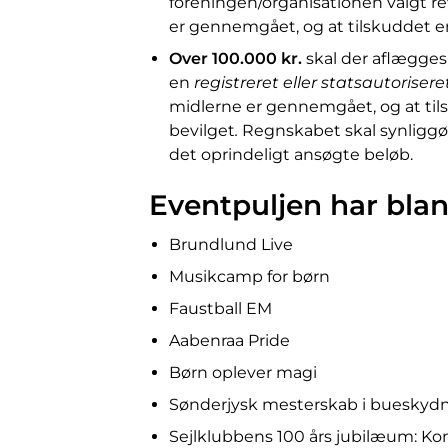
foreningen/organisationen valgt re
er gennemgået, og at tilskuddet er a
O
ver
100.000 kr.
skal der aflægges 
en
registreret eller statsautorisere
midlerne er gennemgået, og at tilsk
bevilget
.
Regnskabet skal synliggøre
det oprindeligt ansøgte beløb.
Eventpuljen har blan
Brundlund Live
Musikcamp for børn
Faustball EM
Aabenraa Pride
Børn oplever magi
Sønderjysk mesterskab i bueskyd
Sejlklubbens 100 års jubilæum: Kon