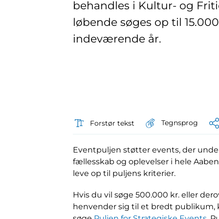
behandles i Kultur- og Fri
løbende søges op til 15.000 k
indeværende år.
Tegnsprog
Forstør tekst
Eventpuljen støtter events, der unders
fællesskab og oplevelser i hele Aabe
leve op til puljens kriterier.
Hvis du vil søge 500.000 kr. eller dero
henvender sig til et bredt publikum, 
søge
Puljen for Strategiske Events
. 