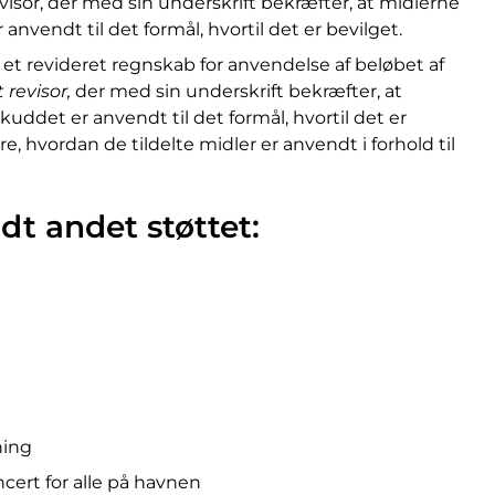
visor, der med sin underskrift bekræfter, at midlerne
nvendt til det formål, hvortil det er bevilget.
et revideret regnskab for anvendelse af beløbet af
t revisor,
der med sin underskrift bekræfter, at
uddet er anvendt til det formål, hvortil det er
, hvordan de tildelte midler er anvendt i forhold til
dt andet støttet:
ning
cert for alle på havnen