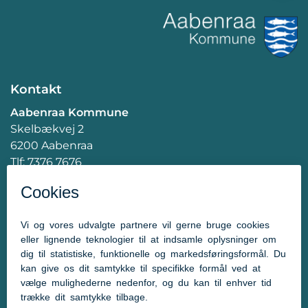
Kontakt
Aabenraa Kommune
Skelbækvej 2
6200 Aabenraa
Tlf: 7376 7676
Mail:
post@aabenraa.dk
CVR.nr.: 29189854
Genveje
Kontakt kommunen
Presserum
Tilgængelighedserklæring