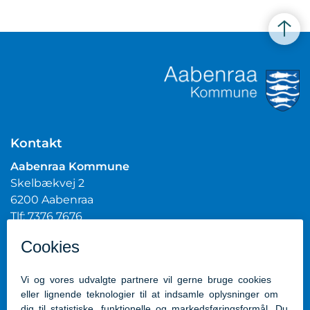
Kontakt
Aabenraa Kommune
Skelbækvej 2
6200 Aabenraa
Tlf: 7376 7676
Mail:
post@aabenraa.dk
CVR.nr.: 29189854
Genveje
Kontakt kommunen