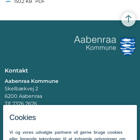
150,2 KB
PDF
Kontakt
Aabenraa Kommune
Skelbækvej 2
6200 Aabenraa
Tlf: 7376 7676
Mail:
post@aabenraa.dk
CVR.nr.: 29189854
Genveje