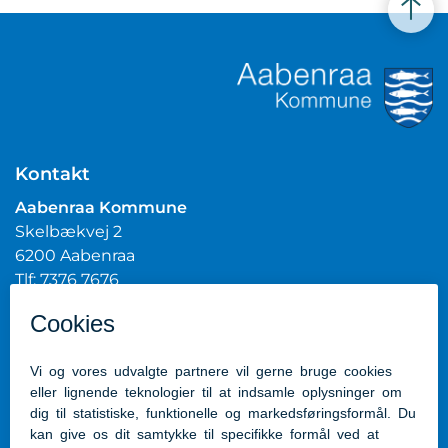
Kontakt
Aabenraa Kommune
Skelbækvej 2
6200 Aabenraa
Tlf: 7376 7676
Mail:
post@aabenraa.dk
CVR.nr.: 29189854
Genveje
Kontakt kommunen
Presserum