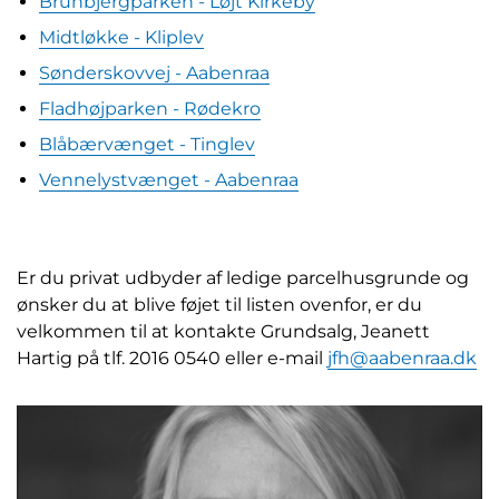
Brunbjergparken - Løjt Kirkeby
Midtløkke - Kliplev
Sønderskovvej - Aabenraa
Fladhøjparken - Rødekro
Blåbærvænget - Tinglev
Vennelystvænget - Aabenraa
Er du privat udbyder af ledige parcelhusgrunde og
ønsker du at blive føjet til listen ovenfor, er du
velkommen til at kontakte Grundsalg, Jeanett
Hartig på tlf. 2016 0540 eller e-mail
jfh@aabenraa.dk