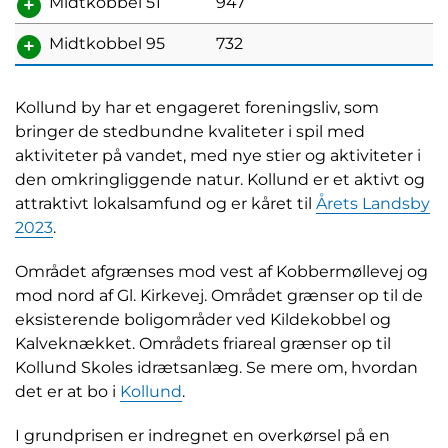
Midtkobbel 51
947
Midtkobbel 95
732
Kollund by har et engageret foreningsliv, som
bringer de stedbundne kvaliteter i spil med
aktiviteter på vandet, med nye stier og aktiviteter i
den omkringliggende natur. Kollund er et aktivt og
attraktivt lokalsamfund og er kåret til
Årets Landsby
2023
.
Området afgrænses mod vest af Kobbermøllevej og
mod nord af Gl. Kirkevej. Området grænser op til de
eksisterende boligområder ved Kildekobbel og
Kalveknækket. Områdets friareal grænser op til
Kollund Skoles idrætsanlæg. Se mere om, hvordan
det er at bo i
Kollund
.
I grundprisen er indregnet en overkørsel på en