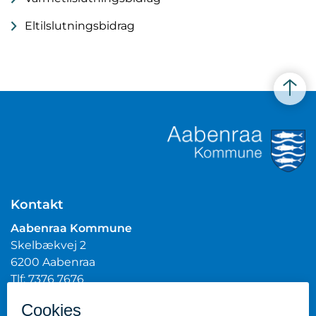
Eltilslutningsbidrag
Kontakt
Aabenraa Kommune
Skelbækvej 2
6200 Aabenraa
Tlf: 7376 7676
Mail:
post@aabenraa.dk
CVR.nr.: 29189854