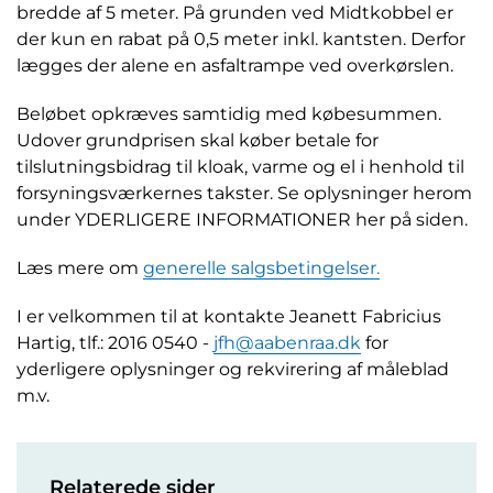
bredde af 5 meter. På grunden ved Midtkobbel er
der kun en rabat på 0,5 meter inkl. kantsten. Derfor
lægges der alene en asfaltrampe ved overkørslen.
Beløbet opkræves samtidig med købesummen.
Udover grundprisen skal køber betale for
tilslutningsbidrag til kloak, varme og el i henhold til
forsyningsværkernes takster. Se oplysninger herom
under YDERLIGERE INFORMATIONER her på siden.
Læs mere om
generelle salgsbetingelser.
I er velkommen til at kontakte Jeanett Fabricius
Hartig, tlf.: 2016 0540 -
jfh@aabenraa.dk
for
yderligere oplysninger og rekvirering af måleblad
m.v.
Relaterede sider