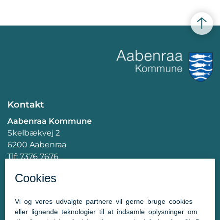
Kontakt
Aabenraa Kommune
Skelbækvej 2
6200 Aabenraa
Tlf: 7376 7676
Mail:
post@aabenraa.dk
CVR.nr.: 29189854
Genveje