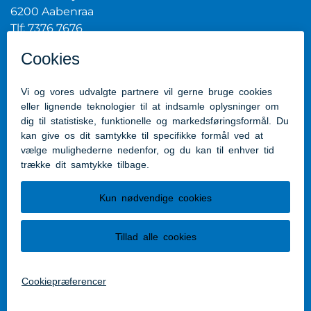
6200 Aabenraa
Tlf: 7376 7676
Mail:
post@aabenraa.dk
CVR.nr.: 29189854
Genveje
Kontakt kommunen
Presserum
Tilgængelighedserklæring
Følg os
Følg os på Facebook