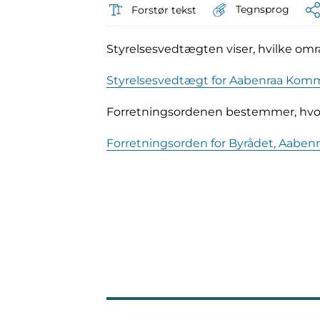
Tegnsprog
Forstør tekst
Styrelsesvedtægten viser, hvilke områ
Styrelsesvedtægt for Aabenraa Ko
Forretningsordenen bestemmer, hvor
Forretningsorden for Byrådet, Aab