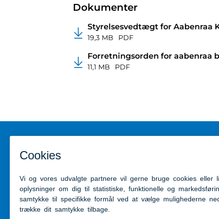
Dokumenter
Styrelsesvedtægt for Aabenraa
19,3 MB
PDF
Forretningsorden for aabenraa 
11,1 MB
PDF
Kontakt
Genveje
Aabenraa Kommune
Kontakt 
Skelbækvej 2
Presseru
6200 Aabenraa
Tilgængel
Tlf: 7376 7676