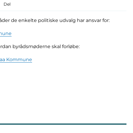
Del
der de enkelte politiske udvalg har ansvar for:
mmune
dan byrådsmøderne skal forløbe:
enraa Kommune