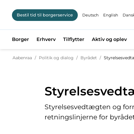
Bestil tid til borgerservice
Deutsch
English
Dansk
Borger
Erhverv
Tilflytter
Aktiv og oplev
Tilbage til
Aabenraa
/
Politik og dialog
/
Byrådet
/
Styrelsesvedt
Styrelsesvedt
Styrelsesvedtægten og for
retningslinjerne for byråde