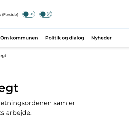
 (Forside)
Om kommunen
Politik og dialog
Nyheder
ægt
ægt
retningsordenen samler
ts arbejde.