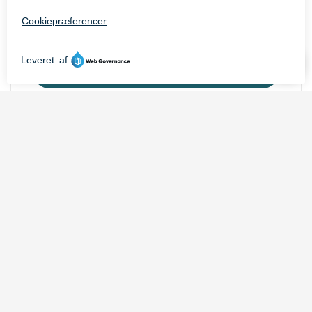
Aabenraa Kommunes byvåben
Hent byvåben
Buen
Hent buen