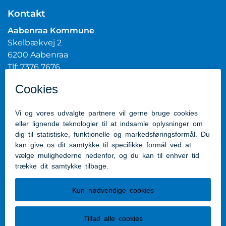
Kontakt
Aabenraa Kommune
Skelbækvej 2
6200 Aabenraa
Tlf: 7376 7676
Mail:
post@aabenraa.dk
CVR.nr.: 29189854
Genveje
Kontakt kommunen
Presserum
Tilgængelighedserklæring
Følg os
Følg os på Facebook