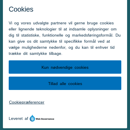
Mail:
post@aabenraa.dk
CVR.nr.: 29189854
Genveje
Kontakt kommunen
Presserum
Tilgængelighedserklæring
Følg os
Følg os på Facebook