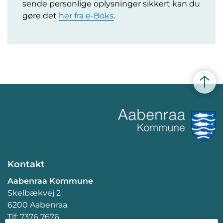
sende personlige oplysninger sikkert kan du
gøre det
her fra e-Boks
.
Kontakt
Aabenraa Kommune
Skelbækvej 2
6200 Aabenraa
Tlf: 7376 7676