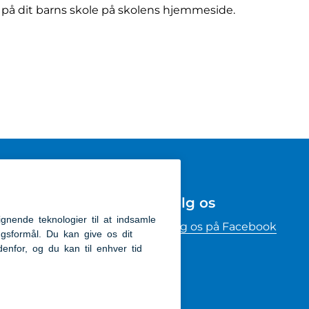
å dit barns skole på skolens hjemmeside.
Følg os
kommunen
Følg os på Facebook
m
ighedserklæring