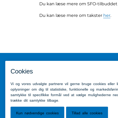
Du kan læse mere om SFO-tilbuddet p
Du kan læse mere om takster
her
.
Kontakt
Genveje
Aabenraa Kommune
Kontakt 
Skelbækvej 2
Presseru
6200 Aabenraa
Tilgængel
Tlf: 7376 7676
Mail:
post@aabenraa.dk