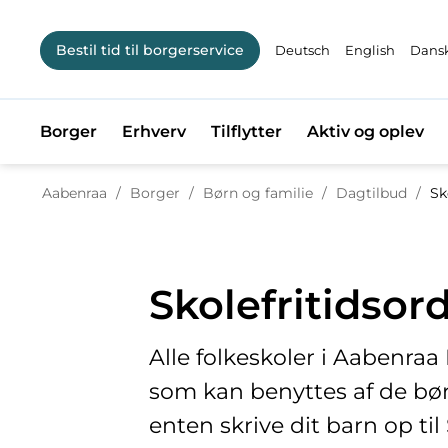
Bestil tid til borgerservice
Deutsch
English
Dansk
Borger
Erhverv
Tilflytter
Aktiv og oplev
Tilbage til
Aabenraa
/
Borger
/
Børn og familie
/
Dagtilbud
/
Sk
Skolefritidsor
Alle folkeskoler i Aabenra
som kan benyttes af de børn
enten skrive dit barn op til