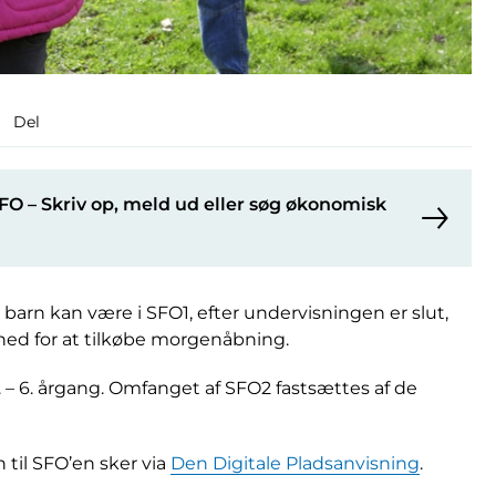
Del
 SFO – Skriv op, meld ud eller søg økonomisk
it barn kan være i SFO1, efter undervisningen er slut,
ghed for at tilkøbe morgenåbning.
 4. – 6. årgang. Omfanget af SFO2 fastsættes af de
 til SFO’en sker via
Den Digitale Pladsanvisning
.