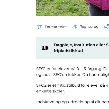
Tegnsprog
Forstør tekst
Dagpleje, Institution eller
MitId
fripladstilskud
Ikon
SFO1 er for elever på 0. – 3. årgang. D
og indtil SFO'en lukker. Du har muli
SFO2 er et fritidstilbud for elever på
enkelte skoler.
Indskrivning og udmelding af dit barn