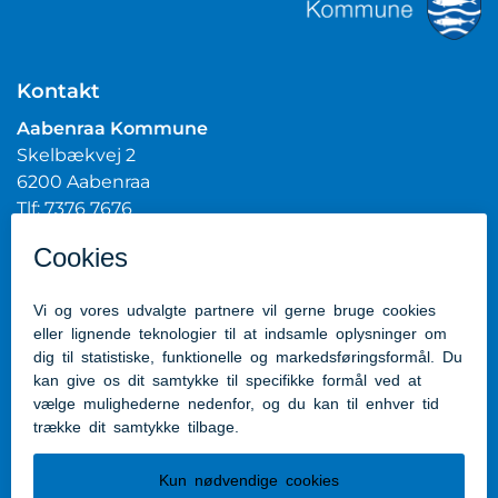
Kontakt
Aabenraa Kommune
Skelbækvej 2
6200 Aabenraa
Tlf: 7376 7676
Mail:
post@aabenraa.dk
CVR.nr.: 29189854
Genveje
Kontakt kommunen
Presserum
Tilgængelighedserklæring