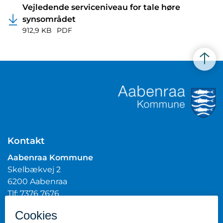
Vejledende serviceniveau for tale høre
synsområdet
912,9 KB
PDF
Kontakt
Aabenraa Kommune
Skelbækvej 2
6200 Aabenraa
Tlf: 7376 7676
Mail:
post@aabenraa.dk
CVR.nr.: 29189854