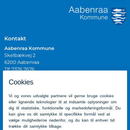
Kontakt
Aabenraa Kommune
Skelbækvej 2
6200 Aabenraa
Tlf: 7376 7676
Mail:
post@aabenraa.dk
CVR.nr.: 29189854
Genveje
Kontakt kommunen
Presserum
Tilgængelighedserklæring