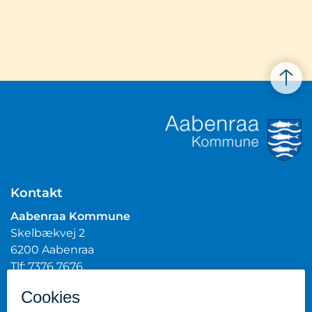
Kontakt
Aabenraa Kommune
Skelbækvej 2
6200 Aabenraa
Tlf: 7376 7676
Mail:
post@aabenraa.dk
CVR.nr.: 29189854