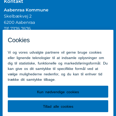
Kontakt
Aabenraa Kommune
Skelbækvej 2
6200 Aabenraa
Tlf: 7376 7676
Mail:
post@aabenraa.dk
CVR.nr.: 29189854
Genveje
Kontakt kommunen
Presserum
Tilgængelighedserklæring
Følg os
Følg os på Facebook