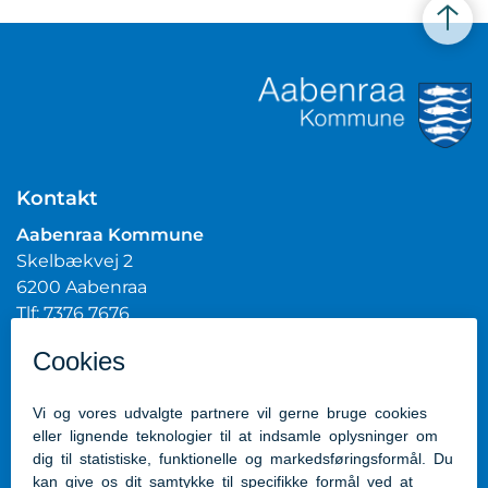
Kontakt
Aabenraa Kommune
Skelbækvej 2
6200 Aabenraa
Tlf: 7376 7676
Mail:
post@aabenraa.dk
CVR.nr.: 29189854
Genveje
Kontakt kommunen