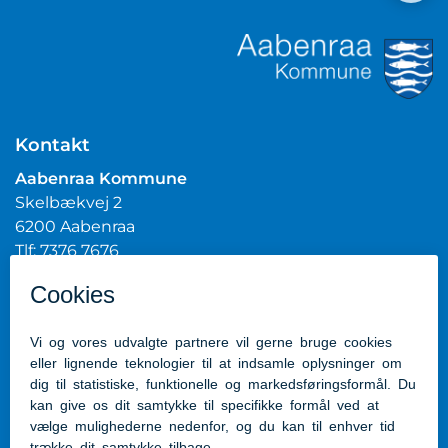
Kontakt
Aabenraa Kommune
Skelbækvej 2
6200 Aabenraa
Tlf: 7376 7676
Mail:
post@aabenraa.dk
CVR.nr.: 29189854
Genveje
Kontakt kommunen
Presserum
Tilgængelighedserklæring