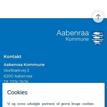
Kontakt
Aabenraa Kommune
Skelbækvej 2
6200 Aabenraa
Tlf: 7376 7676
Mail:
post@aabenraa.dk
CVR.nr.: 29189854
Genveje