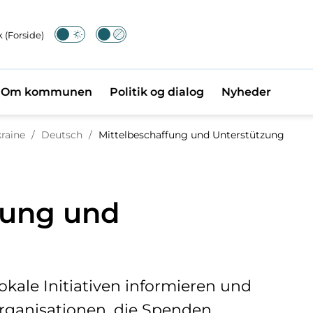
 (Forside)
Om kommunen
Politik og dialog
Nyheder
Tilbage til
raine
/
Deutsch
/
Mittelbeschaffung und Unterstützung
fung und
g
okale Initiativen informieren und
sorganisationen, die Spenden