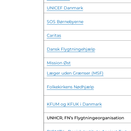
UNICEF Danmark
SOS Børnebyerne
Caritas
Dansk Flygtningehjælp
Mission Øst
Læger uden Grænser (MSF)
Folkekirkens Nødhjælp
KFUM og KFUK i Danmark
UNHCR, FN’s Flygtningeorganisation