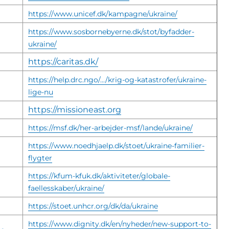
https://www.unicef.dk/kampagne/ukraine/
https://www.sosbornebyerne.dk/stot/byfadder-
ukraine/
https://caritas.dk/
https://help.drc.ngo/.../krig-og-katastrofer/ukraine-
lige-nu
https://missioneast.org
https://msf.dk/her-arbejder-msf/lande/ukraine/
https://www.noedhjaelp.dk/stoet/ukraine-familier-
flygter
https://kfum-kfuk.dk/aktiviteter/globale-
faellesskaber/ukraine/
https://stoet.unhcr.org/dk/da/ukraine
https://www.dignity.dk/en/nyheder/new-support-to-