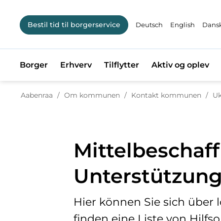
Bestil tid til borgerservice
Deutsch
English
Dansk
Borger
Erhverv
Tilflytter
Aktiv og oplev
Aabenraa
/
Om kommunen
/
Kontakt kommunen
/
Uk
Mittelbeschaf
Unterstützun
Hier können Sie sich über l
finden eine Liste von Hilf