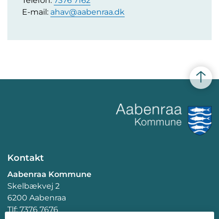
Telefon:
7376 7162
E-mail:
ahav@aabenraa.dk
Kontakt
Aabenraa Kommune
Skelbækvej 2
6200 Aabenraa
Tlf: 7376 7676