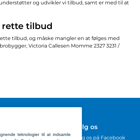
derstøtter og udvikler vi tilbud, samt er med til at
 rette tilbud
t rette tilbud, og måske mangler en at følges med
robygger, Victoria Callesen Momme 2327 3231 /
Følg os
kommunen
Følg os på Facebook