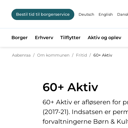
Bestil tid til borgerservice
Deutsch
English
Dansk
Borger
Erhverv
Tilflytter
Aktiv og oplev
Tilbage til
Aabenraa
/
Om kommunen
/
Fritid
/
60+ Aktiv
60+ Aktiv
60+ Aktiv er afløseren for p
(2017-21). Indsatsen er pe
forvaltningerne Børn & Kul