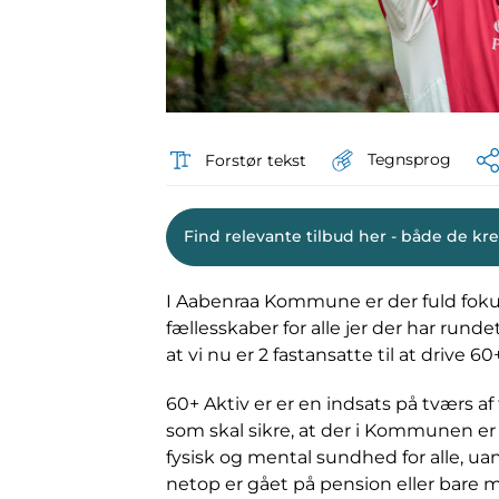
Tegnsprog
Forstør tekst
Find relevante tilbud her - både de kre
I Aabenraa Kommune er der fuld fokus
fællesskaber for alle jer der har rund
at vi nu er 2 fastansatte til at drive 
60+ Aktiv er er en indsats på tværs a
som skal sikre, at der i Kommunen er 
fysisk og mental sundhed for alle, ua
netop er gået på pension eller bare m