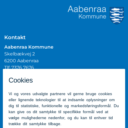
Kontakt
Aabenraa Kommune
Skelbækvej 2
6200 Aabenraa
Tlf: 7376 7676
Mail:
post@aabenraa.dk
CVR.nr.: 29189854
Genveje
Kontakt kommunen
Presserum
Tilgængelighedserklæring