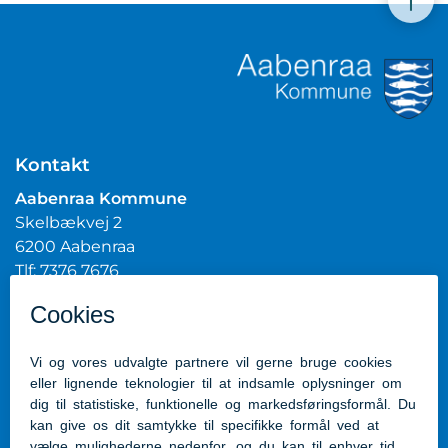
Kontakt
Aabenraa Kommune
Skelbækvej 2
6200 Aabenraa
Tlf: 7376 7676
Mail:
post@aabenraa.dk
CVR.nr.: 29189854
Genveje
Kontakt kommunen
Presserum