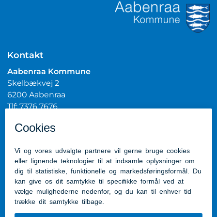
Kontakt
Aabenraa Kommune
Skelbækvej 2
6200 Aabenraa
Tlf: 7376 7676
Mail:
post@aabenraa.dk
CVR.nr.: 29189854
Genveje
Kontakt kommunen
Presserum
Tilgængelighedserklæring