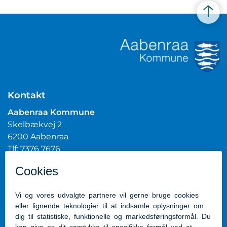
Kontakt
Aabenraa Kommune
Skelbækvej 2
6200 Aabenraa
Tlf: 7376 7676
Mail:
post@aabenraa.dk
CVR.nr.: 29189854
Genveje
Kontakt kommunen