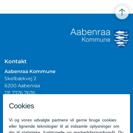
Kontakt
Aabenraa Kommune
Skelbækvej 2
6200 Aabenraa
Tlf: 7376 7676
Mail:
post@aabenraa.dk
CVR.nr.: 29189854
Genveje
Kontakt kommunen