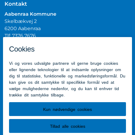
Kontakt
Aabenraa Kommune
Skelbækvej 2
6200 Aabenraa
Tlf: 7376 7676
Mail:
post@aabenraa.dk
CVR.nr.: 29189854
Genveje
Kontakt kommunen
Presserum
Tilgængelighedserklæring
Følg os
Følg os på Facebook