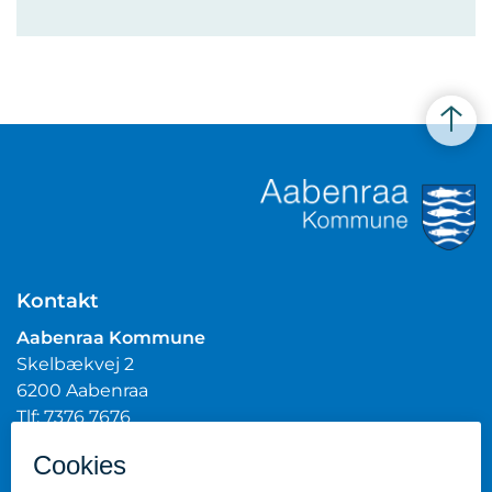
Kontakt
Aabenraa Kommune
Skelbækvej 2
6200 Aabenraa
Tlf: 7376 7676
Mail:
post@aabenraa.dk
CVR.nr.: 29189854