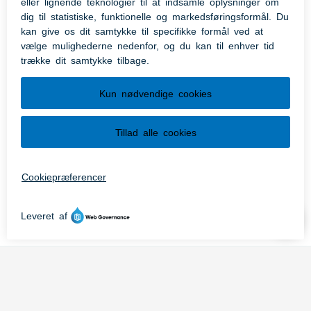
I Hjelm Skov i den vestlige udkant af Aabenraa
ligger det Det Blå Spor. Sporet er ca. 9 km. Det er
velegnet til øvede. Sporet er kuperet og indeholder
udfordringer for de fleste.
Sporet er tydeligt markeret med blå pile og
markeringer, hvor der kommer vanskelige
nedkørsler og drops. Sporet er en del af
Naturstyrelsens arealer. Start ved P-pladsen på
Enemarksvej.
Se ruten og øvrige detaljer her.
Flere foreninger i Aabenraa Kommune har MTB
tilbud for både kvinder og mænd. Prøv bl.a.: