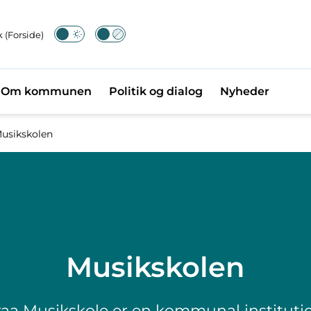
 (Forside)
Om kommunen
Politik og dialog
Nyheder
usikskolen
Musikskolen
aa Musikskole er en kommunal instituti