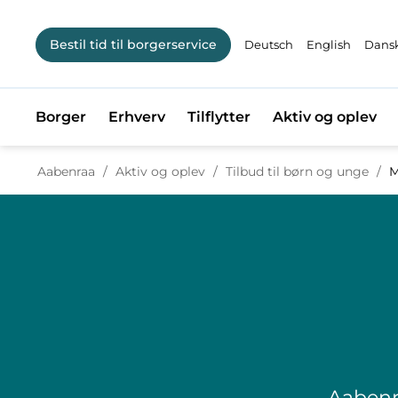
Bestil tid til borgerservice
Deutsch
English
Dansk
Borger
Erhverv
Tilflytter
Aktiv og oplev
Tilbage til
Aabenraa
/
Aktiv og oplev
/
Tilbud til børn og unge
/
M
Aabenr