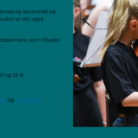
enraa og decentralt på
esuden er der også
spartnere, som tilbyder
 og 25 år.
.dk
og
Facebook
.