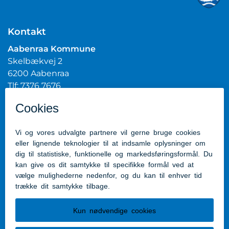
Kontakt
Aabenraa Kommune
Skelbækvej 2
6200 Aabenraa
Tlf: 7376 7676
Mail:
post@aabenraa.dk
CVR.nr.: 29189854
Genveje
Kontakt kommunen
Presserum
Tilgængelighedserklæring
Følg os