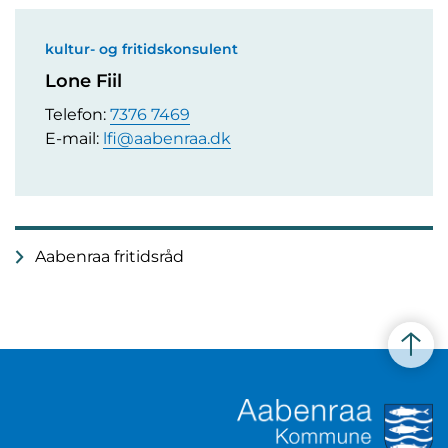
kultur- og fritidskonsulent
Lone Fiil
Telefon:
7376 7469
E-mail:
lfi@aabenraa.dk
Aabenraa fritidsråd