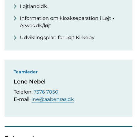
Lojtland.dk
Information om kloakseparation i Løjt -
Arwos.dk/løjt
Udviklingsplan for Løjt Kirkeby
Teamleder
Lene Nebel
Telefon:
7376 7050
E-mail:
lne@aabenraa.dk