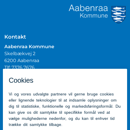
Kontakt
Aabenraa Kommune
Skelbækvej 2
6200 Aabenraa
Tlf: 7376 7676
Mail:
post@aabenraa.dk
CVR.nr.: 29189854
Genveje
Kontakt kommunen
Presserum
Tilgængelighedserklæring