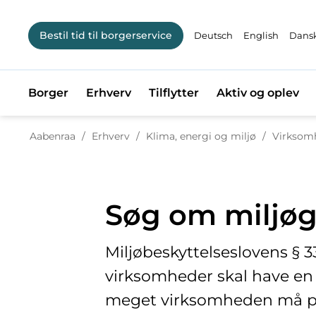
Bestil tid til borgerservice
Deutsch
English
Dansk
Borger
Erhverv
Tilflytter
Aktiv og oplev
Tilbage ti
Aabenraa
/
Erhverv
/
Klima, energi og miljø
/
Virksom
Søg om miljø
Miljøbeskyttelseslovens § 33
virksomheder skal have en 
meget virksomheden må påv