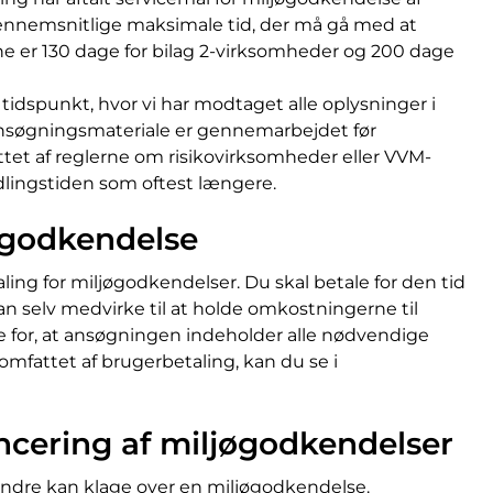
ennemsnitlige maksimale tid, der må gå med at
 er 130 dage for bilag 2-virksomheder og 200 dage
tidspunkt, hvor vi har modtaget alle oplysninger i
s ansøgningsmateriale er gennemarbejdet før
ttet af reglerne om risikovirksomheder eller VVM-
dlingstiden som oftest længere.
øgodkendelse
g for miljøgodkendelser. Du skal betale for den tid
n selv medvirke til at holde omkostningerne til
 for, at ansøgningen indeholder alle nødvendige
r omfattet af brugerbetaling, kan du se i
ncering af miljøgodkendelser
andre kan klage over en miljøgodkendelse.