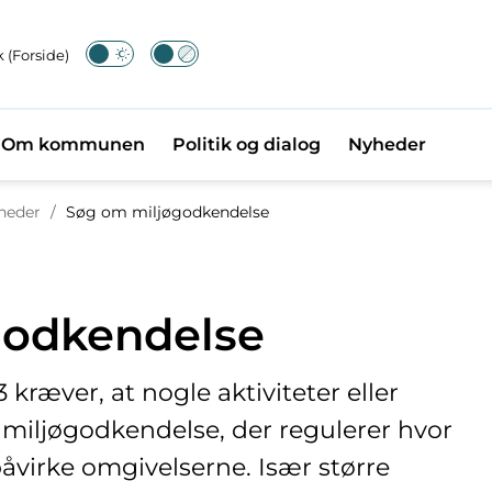
 (Forside)
Om kommunen
Politik og dialog
Nyheder
l
heder
/
Søg om miljøgodkendelse
godkendelse
 kræver, at nogle aktiviteter eller
miljøgodkendelse, der regulerer hvor
irke omgivelserne. Især større