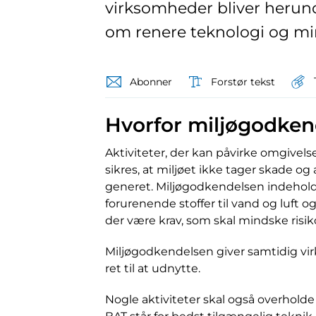
virksomheder bliver herund
om renere teknologi og mi
Abonner
Forstør tekst
Hvorfor miljøgodken
Aktiviteter, der kan påvirke omgivels
sikres, at miljøet ikke tager skade og
generet. Miljøgodkendelsen indehold
forurenende stoffer til vand og luf
der være krav, som skal mindske risik
Miljøgodkendelsen giver samtidig v
ret til at udnytte.
Nogle aktiviteter skal også overholde d