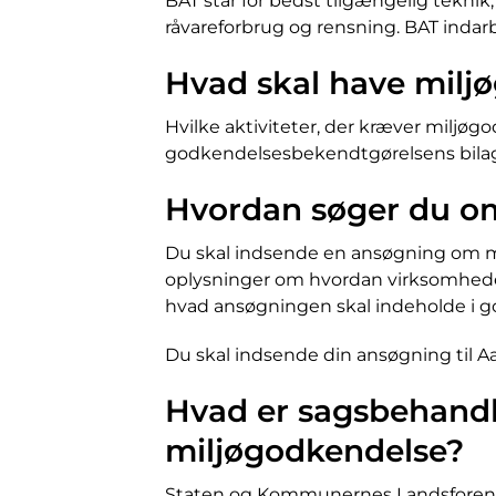
BAT står for bedst tilgængelig teknik,
råvareforbrug og rensning. BAT indar
Hvad skal have milj
Hvilke aktiviteter, der kræver miljøg
godkendelsesbekendtgørelsens bilag 
Hvordan søger du o
Du skal indsende en ansøgning om m
oplysninger om hvordan virksomhede
hvad ansøgningen skal indeholde i go
Du skal indsende din ansøgning til
Hvad er sagsbehandl
miljøgodkendelse?
Staten og Kommunernes Landsforening