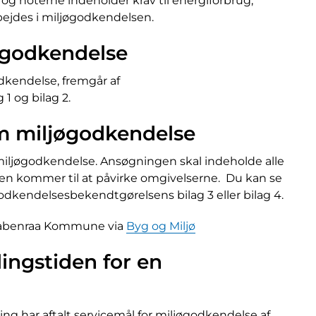
 og noterne indeholder krav til energiforbrug,
bejdes i miljøgodkendelsen.
øgodkendelse
odkendelse, fremgår af
1 og bilag 2.
m miljøgodkendelse
iljøgodkendelse. Ansøgningen skal indeholde alle
n kommer til at påvirke omgivelserne. Du kan se
dkendelsesbekendtgørelsens bilag 3 eller bilag 4.
 Aabenraa Kommune via
Byg og Miljø
ingstiden for en
 har aftalt servicemål for miljøgodkendelse af