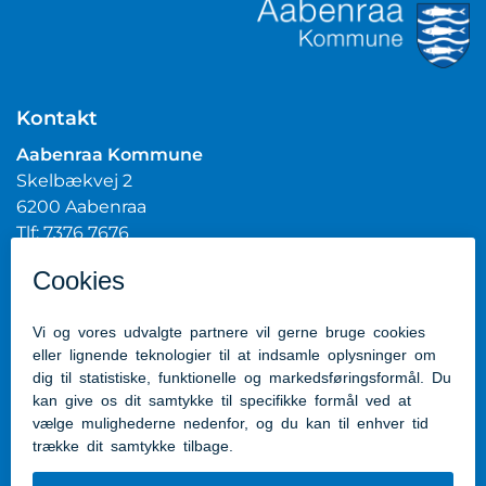
Kontakt
Aabenraa Kommune
Skelbækvej 2
6200 Aabenraa
Tlf: 7376 7676
Mail:
post@aabenraa.dk
CVR.nr.: 29189854
Genveje
Kontakt kommunen
Presserum
Tilgængelighedserklæring