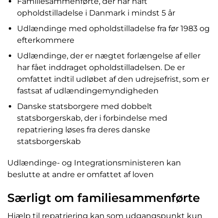
Familiesammenførte, der har haft
opholdstilladelse i Danmark i mindst 5 år
Udlændinge med opholdstilladelse fra før 1983 og
efterkommere
Udlændinge, der er nægtet forlængelse af eller
har fået inddraget opholdstilladelsen. De er
omfattet indtil udløbet af den udrejsefrist, som er
fastsat af udlændingemyndigheden
Danske statsborgere med dobbelt
statsborgerskab, der i forbindelse med
repatriering løses fra deres danske
statsborgerskab
Udlændinge- og Integrationsministeren kan
beslutte at andre er omfattet af loven
Særligt om familiesammenførte
Hjælp til repatriering kan som udgangspunkt kun