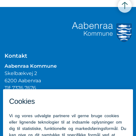
Kontakt
Aabenraa Kommune
Skelbækvej 2
6200 Aabenraa
Tlf: 7376 7676
Mail:
post@aabenraa.dk
CVR.nr.: 29189854
Genveje
Kontakt kommunen