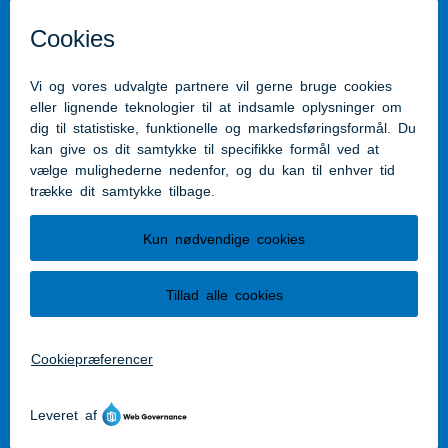
Mail:
post@aabenraa.dk
CVR.nr.: 29189854
Genveje
Kontakt kommunen
Presserum
Tilgængelighedserklæring
Følg os
Følg os på Facebook