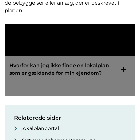
de bebyggelser eller anlæg, der er beskrevet i
planen.
Ofte stillede
spørgsmål
Hvorfor kan jeg ikke finde en lokalplan
som er gældende for min ejendom?
Relaterede sider
Lokalplanportal