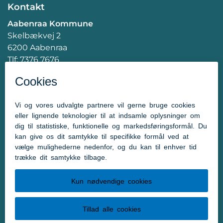
Kontakt
Aabenraa Kommune
Skelbækvej 2
6200 Aabenraa
Tlf: 7376 7676
Mail:
post@aabenraa.dk
CVR.nr.: 29189854
Genveje
Kontakt kommunen
Presserum
Tilgængelighedserklæring
Følg os
Følg os på Facebook