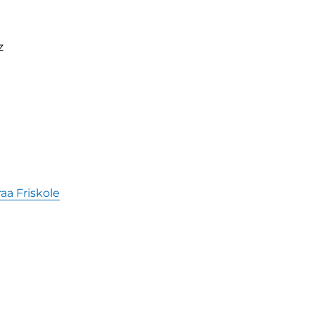
z
a Friskole