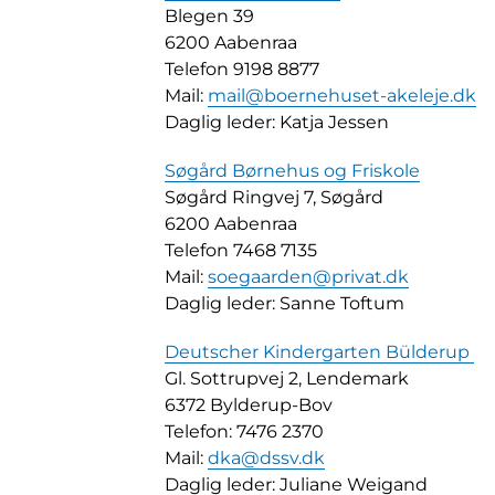
Blegen 39
6200 Aabenraa
Telefon 9198 8877
Mail:
mail@boernehuset-akeleje.dk
Daglig leder: Katja Jessen
Søgård Børnehus og Friskole
Søgård Ringvej 7, Søgård
6200 Aabenraa
Telefon 7468 7135
Mail:
soegaarden@privat.dk
Daglig leder: Sanne Toftum
Deutscher Kindergarten Bülderup
Gl. Sottrupvej 2, Lendemark
6372 Bylderup-Bov
Telefon: 7476 2370
Mail:
dka@dssv.dk
Daglig leder: Juliane Weigand