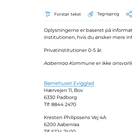
Tegnsprog
Forstør tekst
Oplysningerne er baseret på informati
institutionen, hvis du ønsker mere in
Privatinstitutioner 0-5 år.
Aabenraa Kommune er ikke ansvarlig 
Børnehuset Evigglad
Hærvejen 11, Bov
6330 Padborg
Tlf: 8844 2470
Kresten Philipssens Vej 4A
6200 Aabenraa
Tlf: 5224 7400