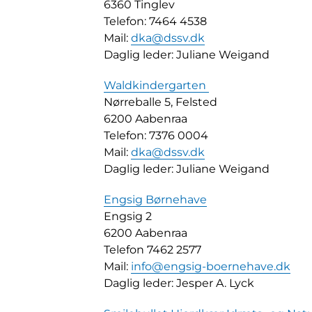
6360 Tinglev
Telefon: 7464 4538
Mail:
dka@dssv.dk
Daglig leder: Juliane Weigand
Waldkindergarten
Nørreballe 5, Felsted
6200 Aabenraa
Telefon: 7376 0004
Mail:
dka@dssv.dk
Daglig leder: Juliane Weigand
Engsig Børnehave
Engsig 2
6200 Aabenraa
Telefon 7462 2577
Mail:
info@engsig-boernehave.dk
Daglig leder: Jesper A. Lyck