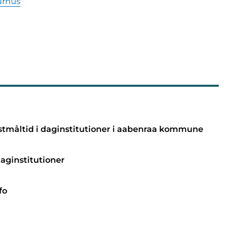
urhus
kostmåltid i daginstitutioner i aabenraa kommune
daginstitutioner
fo