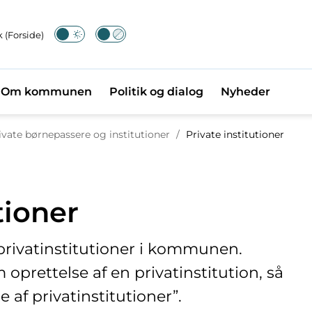
 (Forside)
Om kommunen
Politik og dialog
Nyheder
bage til
Private børnepassere og institutioner
/
Private institutioner
tioner
 privatinstitutioner i kommunen.
prettelse af en privatinstitution, så
e af privatinstitutioner”.