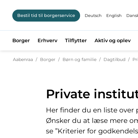
Bestil tid til borgerservice
Deutsch
English
Dansk
Borger
Erhverv
Tilflytter
Aktiv og oplev
Til
Aabenraa
/
Borger
/
Børn og familie
/
Dagtilbud
/
Private institu
Her finder du en liste over
Ønsker du at læse mere om o
se ”Kriterier for godkendels