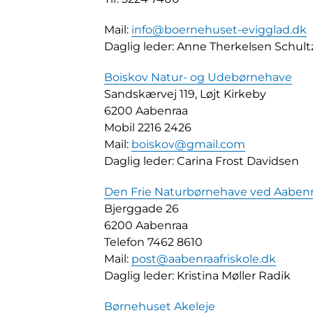
Mail:
info@boernehuset-evigglad.dk
Daglig leder: Anne Therkelsen Schult
Boiskov Natur- og Udebørnehave
Sandskærvej 119, Løjt Kirkeby
6200 Aabenraa
Mobil 2216 2426
Mail:
boiskov@gmail.com
Daglig leder: Carina Frost Davidsen
Den Frie Naturbørnehave ved Aabenra
Bjerggade 26
6200 Aabenraa
Telefon 7462 8610
Mail:
post@aabenraafriskole.dk
Daglig leder: Kristina Møller Radik
Børnehuset Akeleje