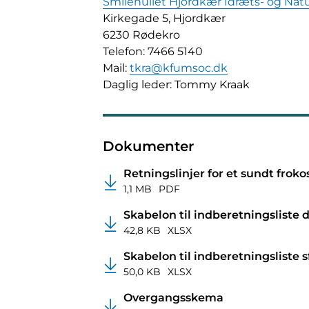
Smilehullet Hjordkær Idræts- og Nat
Kirkegade 5, Hjordkær
6230 Rødekro
Telefon: 7466 5140
Mail:
tkra@kfumsoc.dk
Daglig leder: Tommy Kraak
Dokumenter
Retningslinjer for et sundt fro
1,1 MB
PDF
Skabelon til indberetningsliste 
42,8 KB
XLSX
Skabelon til indberetningsliste s
50,0 KB
XLSX
Overgangsskema